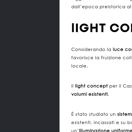
dall’epoca preistorica a
lIGHT C
Considerando la
luce co
favorisce la fruizione col
locale.
Il
light concept
per il Ca
volumi esistenti
.
È stato studiato un
sistem
esistenti, incassati e su 
un’
illuminazione uniform