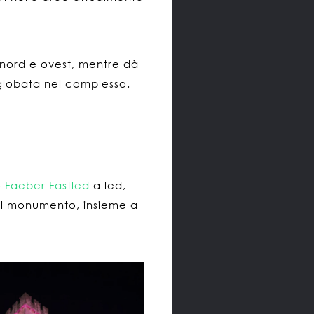
 nord e ovest, mentre dà
nglobata nel complesso.
o
Faeber Fastled
a led,
 del monumento, insieme a